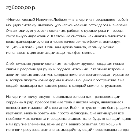
236000,00
р.
«Неиссякаемый Источник Любви» — эта картина представляет собой
мощную систему, вмещающую нескончаемый поток даров и энергии.
Она активирует уровень сознания, работая с духами рода и проводя
сакральную индексацию. Клеточные системы начинают изменяться,
коды трансформируются в новые качественные формы, активируя
защитный потенциал. Если вам нужна защита, картину можно
использовать для активации защитных фрагментов.
С её помощью уровни сознания трансформируются, создавая новые
связи и реорганизуя душу и родовой источник. В картине встроены
алхимические алгоритмы, которые помогают сознанию адаптироваться
и воспроизводить новые формы в изменяющемся пространстве. Она
создаёт плацдарм для вашего роста, в который можно погружаться.
На картине присутствуют портальные основы для трансформации:
сердечный ряд, преобразование тела и шестая чакра, являющиеся
основой для изменений в сознании. Всё, что нужно — это быть рядом с
картиной, медитировать или просто наблюдать. Она активирует все
необходимые качества и вещества в вашем теле, будь то кальций, цинк
или другие элементы, важные для вашего развития. Это мощный
источник ресурсов, активно взаимодействующий через каналы автора.