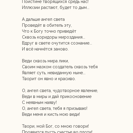
Поистине творящихся средь нас!
Иллюзии растают, будет то дым...
А дальше ангел света
Проведёт в обитель эту,
Что к Богу точно приведёт
Сквозь коридоры мироздания...
Вдруг в свете очутится сознание...
И всё начнётся заново.
Веди сквозь мира лики,
Своим мазком создатель сквозь тебя
Являет суть, невиданную ныне...
Творит он явно и красиво.
О, ангел света, чудотворное явление,
Веди в миры и дай прикосновение
С неявным наяву!
О, ангел света, тебя я призываю!
Веди меня и кисть мою веди!
Твори, мой Бог, со мною говори!
Проявится пусть счастье во плоти!