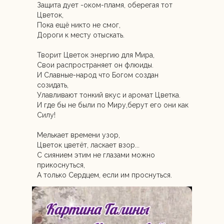
Защита дует -оком-пламя, оберегая тот
Цветок,
Пока ещë никто не смог,
Дороги к месту отыскать.
Творит Цветок энергию для Мира,
Свои распространяет он флюиды.
И Славные-народ что Богом создан
созидать,
Улавливают тонкий вкус и аромат Цветка.
И где бы не были по Миру,берут его они как
Силу!
Мелькает времени узор,
Цветок цветëт, ласкает взор...
С сиянием этим не глазами можно
прикоснуться,
А только Сердцем, если им проснуться.