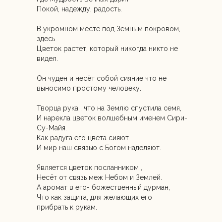
Покой, надежду, радость.
В укромном месте под Земным покровом,
здесь
Цветок растет, который никогда никто не
видел.
Он чуден и несëт собой сияние что не
выносимо простому человеку.
Творца рука , что на Землю‌ спустила семя,
И нарекла цветок волшебным именем Сири‌-
Су-Майя.
Как радуга его цвета сияют
И мир наш связью с Богом наделяют.
Является цветок посланником ,
Несëт от связь меж Небом и Землей.
А аромат в его- божественный дурман,
Что как защита, для желающих его
прибрать к рукам.